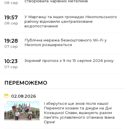
створювала чарівних метеликів
08 сер
19:57
У Марганці та інших громадах Нікопольського
району відновили централізоване
08 сер
водопостачання
19:28
Публічна мережа безкоштовного Wi-Fi у
Нікополі розширюється
07 сер
10:23
Зоряний прогноз з 9 по 15 серпня 2026 року
07 сер
18:55
Олександр Ганжа: «Працюємо безперервно,
ПЕРЕМОЖЕМО
щоб якнайшвидше відновити водопостачання
06 сер
у Марганецькій, Червоногригорівській та
Покровській громадах»
02.08.2026
І зберуться ще знов після нашої
Перемоги козаки та джури на Дні
10:30
Вийшов у світ черговий друкований номер
Козацької Слави, вшанують разом
газети «Південна зоря» за 6 серпня 2026 року
06 сер
пам’ять уславленого отамана Івана
Сірка!