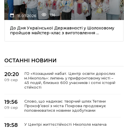
136
15.07.2026
До Дня Української Державності у Шолоховому
пройшов майстер-клас з виготовлення ...
ОСТАННІ НОВИНИ
20:20
ГО «Козацький набат. Центр освіти дорослих
м.Нікополь»: липень у прифронтовому місті –
09 сер
45 подій, близько 600 учасників і сотні історій
стійкості
19:56
Слово, що надихає: творчий шлях Тетяни
Прокоф’євої з міста Покрова продовжує
09 сер
поповнюватися новими здобутками
19:58
У Центрі життєстійкості Нікополя малеча