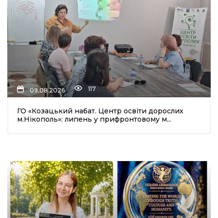
с
ти
117
09.08.2026
ГО «Козацький набат. Центр освіти дорослих
м.Нікополь»: липень у прифронтовому м...