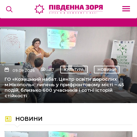
на
и
117
КУЛЬТУРА
НОВИНИ
ура
09.08.2026
ГО «Козацький набат. Центр освіти дорослих
м.Нікополь»: липень у прифронтовому місті – 45
можемо
подій, близько 600 учасників і сотні історій
стійкості
ий прогноз
НОВИНИ
сміху
ації